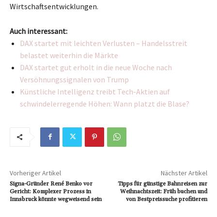
Wirtschaftsentwicklungen.
Auch interessant:
DAX startet mit leichten Verlusten – Handelsstreit
belastet weiterhin die Märkte
DAX startet gut erholt in die neue Woche nach
Versöhnungssignalen von Trump
Künstliche Intelligenz treibt Tech-Aktien auf
schwindelerregende Höhen: Wann platzt die Blase?
Vorheriger Artikel
Nächster Artikel
Signa-Gründer René Benko vor
Tipps für günstige Bahnreisen zur
Gericht: Komplexer Prozess in
Weihnachtszeit: Früh buchen und
Innsbruck könnte wegweisend sein
von Bestpreissuche profitieren