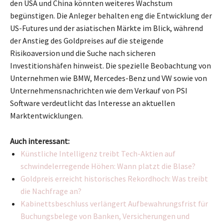
den USA und China könnten weiteres Wachstum
begünstigen. Die Anleger behalten eng die Entwicklung der
US-Futures und der asiatischen Märkte im Blick, während
der Anstieg des Goldpreises auf die steigende
Risikoaversion und die Suche nach sicheren
Investitionshäfen hinweist. Die spezielle Beobachtung von
Unternehmen wie BMW, Mercedes-Benz und VW sowie von
Unternehmensnachrichten wie dem Verkauf von PSI
Software verdeutlicht das Interesse an aktuellen
Marktentwicklungen.
Auch interessant:
Künstliche Intelligenz treibt Tech-Aktien auf
schwindelerregende Höhen: Wann platzt die Blase?
Goldpreis erreicht historisches Rekordhoch: Was treibt
die Nachfrage an?
Kabinettsbeschluss verlängert Aufbewahrungsfrist für
Buchungsbelege von Banken, Versicherungen und