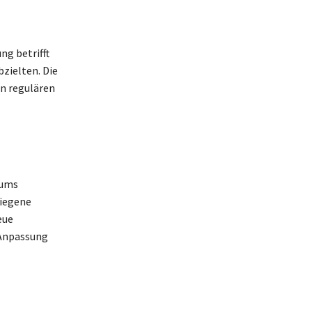
ng betrifft
bzielten. Die
n regulären
iums
tiegene
eue
 Anpassung