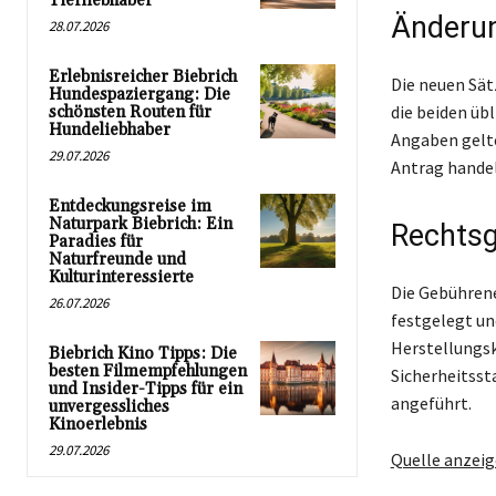
Tierliebhaber
Änderun
28.07.2026
Erlebnisreicher Biebrich
Die neuen Sät
Hundespaziergang: Die
die beiden übl
schönsten Routen für
Hundeliebhaber
Angaben gelte
29.07.2026
Antrag handel
Entdeckungsreise im
Naturpark Biebrich: Ein
Rechtsg
Paradies für
Naturfreunde und
Kulturinteressierte
Die Gebühren
26.07.2026
festgelegt un
Herstellungs
Biebrich Kino Tipps: Die
besten Filmempfehlungen
Sicherheitsst
und Insider-Tipps für ein
angeführt.
unvergessliches
Kinoerlebnis
29.07.2026
Quelle anzei