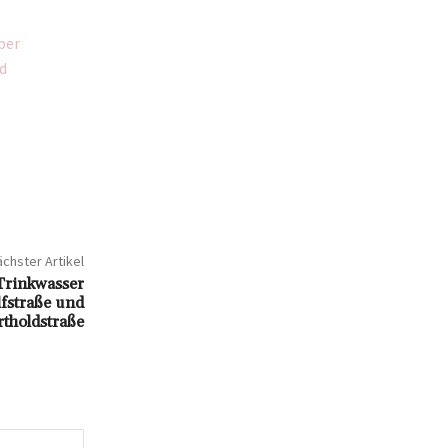
ber
d
chster Artikel
 Trinkwasser
lfstraße und
rtholdstraße