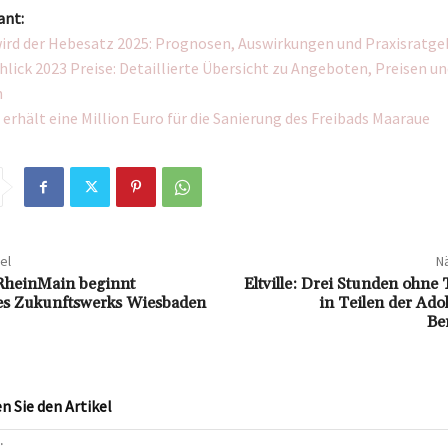
ant:
ird der Hebesatz 2025: Prognosen, Auswirkungen und Praxisratge
hlick 2023 Preise: Detaillierte Übersicht zu Angeboten, Preisen un
n
erhält eine Million Euro für die Sanierung des Freibads Maaraue
el
Nä
RheinMain beginnt
Eltville: Drei Stunden ohne
es Zukunftswerks Wiesbaden
in Teilen der Ado
Be
 Sie den Artikel