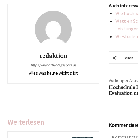
Auch interess
Wie hoch w
Watt en Sc
Leistunge
Wiesbaden 
redaktion
Teilen
https://biebricher-tagesbote.de
Alles was heute wichtig ist
Vorheriger Artik
Hochschule 
Evaluation d
Weiterlesen
Kommentieren