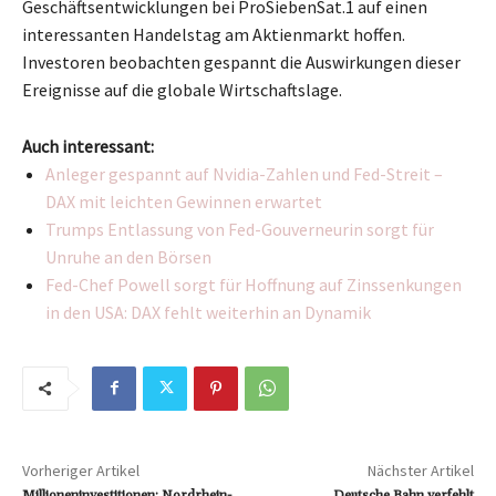
Geschäftsentwicklungen bei ProSiebenSat.1 auf einen
interessanten Handelstag am Aktienmarkt hoffen.
Investoren beobachten gespannt die Auswirkungen dieser
Ereignisse auf die globale Wirtschaftslage.
Auch interessant:
Anleger gespannt auf Nvidia-Zahlen und Fed-Streit –
DAX mit leichten Gewinnen erwartet
Trumps Entlassung von Fed-Gouverneurin sorgt für
Unruhe an den Börsen
Fed-Chef Powell sorgt für Hoffnung auf Zinssenkungen
in den USA: DAX fehlt weiterhin an Dynamik
Vorheriger Artikel
Nächster Artikel
Millioneninvestitionen: Nordrhein-
Deutsche Bahn verfehlt