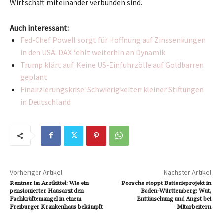
Wirtschaft miteinander verbunden sind.
Auch interessant:
Fed-Chef Powell sorgt für Hoffnung auf Zinssenkungen
in den USA: DAX fehlt weiterhin an Dynamik
Trump klärt auf: Keine US-Einfuhrzölle auf Goldbarren
geplant
Finanzierungskrise: Schwierigkeiten kleiner Stiftungen
in Deutschland
Vorheriger Artikel
Nächster Artikel
Rentner im Arztkittel: Wie ein
Porsche stoppt Batterieprojekt in
pensionierter Hausarzt den
Baden-Württemberg: Wut,
Fachkräftemangel in einem
Enttäuschung und Angst bei
Freiburger Krankenhaus bekämpft
Mitarbeitern