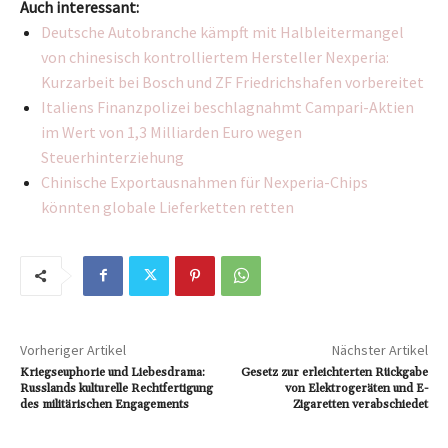
Auch interessant:
Deutsche Autobranche kämpft mit Halbleitermangel
von chinesisch kontrolliertem Hersteller Nexperia:
Kurzarbeit bei Bosch und ZF Friedrichshafen vorbereitet
Italiens Finanzpolizei beschlagnahmt Campari-Aktien
im Wert von 1,3 Milliarden Euro wegen
Steuerhinterziehung
Chinische Exportausnahmen für Nexperia-Chips
könnten globale Lieferketten retten
Vorheriger Artikel
Nächster Artikel
Kriegseuphorie und Liebesdrama:
Gesetz zur erleichterten Rückgabe
Russlands kulturelle Rechtfertigung
von Elektrogeräten und E-
des militärischen Engagements
Zigaretten verabschiedet