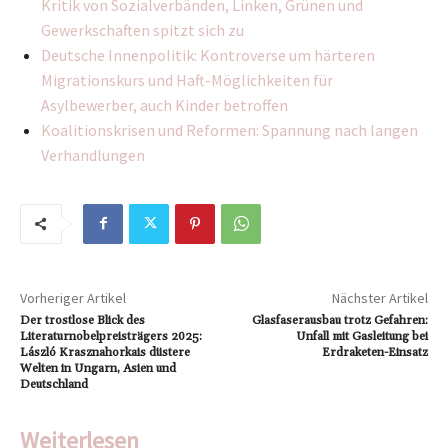
Kritik von Sozialverbänden, Linken, Grünen und
Gewerkschaften spitzt sich zu
Deutsche Innenpolitik: Kontroverse um härteren
Migrationskurs und Haft-Möglichkeiten für
Asylbewerber, auch Kinder betroffen
Koalitionskrisen und Reformen: Spannung nach langen
Verhandlungen
Vorheriger Artikel
Nächster Artikel
Der trostlose Blick des
Glasfaserausbau trotz Gefahren:
Literaturnobelpreisträgers 2025:
Unfall mit Gasleitung bei
László Krasznahorkais düstere
Erdraketen-Einsatz
Welten in Ungarn, Asien und
Deutschland
Weiterlesen