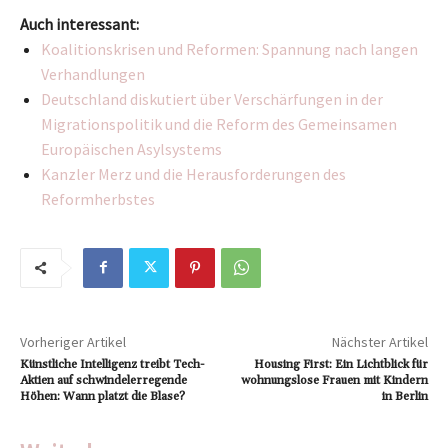
Auch interessant:
Koalitionskrisen und Reformen: Spannung nach langen
Verhandlungen
Deutschland diskutiert über Verschärfungen in der
Migrationspolitik und die Reform des Gemeinsamen
Europäischen Asylsystems
Kanzler Merz und die Herausforderungen des
Reformherbstes
Vorheriger Artikel
Nächster Artikel
Künstliche Intelligenz treibt Tech-
Housing First: Ein Lichtblick für
Aktien auf schwindelerregende
wohnungslose Frauen mit Kindern
Höhen: Wann platzt die Blase?
in Berlin