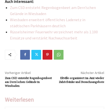
Auch interessant:
Zum CSD entsteht Regenbogenbeet am Dern’schen
Gelände in Wiesbaden
Wiesbaden erweitert öffentliches Ladenetz in
städtischen Parkhäusern deutlich
Rüsselsheimer Feuerwehr verzeichnet mehr als 1.100
Einsätze und verstärkt Nachwuchsarbeit
Vorheriger Artikel
Nächster Artikel
Zum CSD entsteht Regenbogenbeet
Eltville organisiert im Juni wieder
am Dern’schen Gelände in
Zuhörbänke und Besuchsangebote
Wiesbaden
Weiterlesen