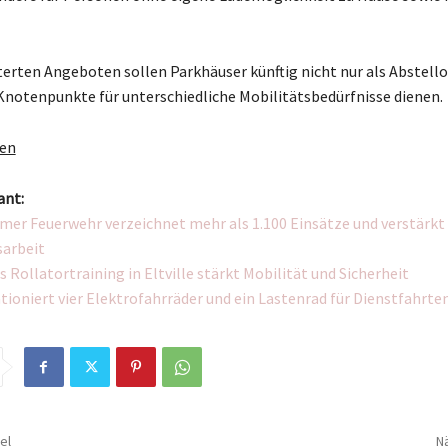
terten Angeboten sollen Parkhäuser künftig nicht nur als Abstell
 Knotenpunkte für unterschiedliche Mobilitätsbedürfnisse dienen.
gen
ant:
mer Feuerwehr verzeichnet mehr als 1.100 Einsätze und verstärkt
arbeit
 Rollatortraining in Eltville stärkt Mobilität und Sicherheit
ationiert vier Elektrofahrräder und ein Lastenrad für Dienstfahrte
el
Nä