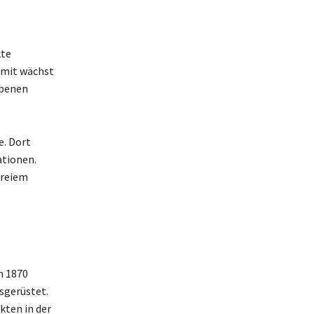
kte
amit wächst
ebenen
e. Dort
ationen.
freiem
n 1870
sgerüstet.
kten in der