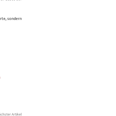
orte, sondern
n
chster Artikel