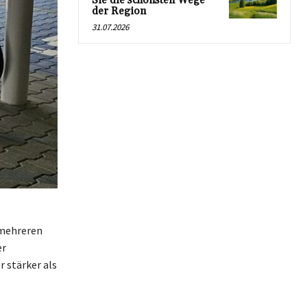
Sie die schönsten Wege
der Region
31.07.2026
 mehreren
er
r stärker als