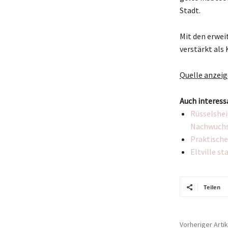
Stadt.
Mit den erwei
verstärkt als
Quelle anzei
Auch interess
Rüsselshei
Nachwuchs
Praktisches
Eltville st
Teilen
Vorheriger Artik