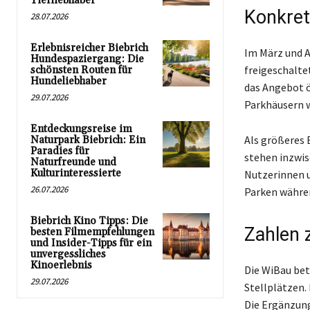
Tierliebhaber
Konkret
28.07.2026
Erlebnisreicher Biebrich
Im März und A
Hundespaziergang: Die
freigeschalte
schönsten Routen für
Hundeliebhaber
das Angebot ö
29.07.2026
Parkhäusern w
Entdeckungsreise im
Als größeres B
Naturpark Biebrich: Ein
Paradies für
stehen inzwis
Naturfreunde und
Kulturinteressierte
Nutzerinnen u
26.07.2026
Parken währe
Biebrich Kino Tipps: Die
Zahlen 
besten Filmempfehlungen
und Insider-Tipps für ein
unvergessliches
Kinoerlebnis
Die WiBau bet
29.07.2026
Stellplätzen.
Die Ergänzung