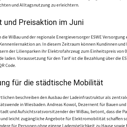
ichten und Alltagsnutzung zu erleichtern.
 und Preisaktion im Juni
n die WiBau und der regionale Energieversorger ESWE Versorgung 
ennenlernaktion an. In diesem Zeitraum können Kundinnen und 
sern der Lilienparken ihr Elektrofahrzeug zum Einheitspreis von 0
e laden. Voraussetzung für den Tarif ist die Bezahlung über die E
QR Code.
ng für die städtische Mobilität
tlichen beschreiben den Ausbau der Ladeinfrastruktur als zentra
itätswende in Wiesbaden. Andreas Kowol, Dezernent für Bauen und
adt und Aufsichtsratsvorsitzender der WiBau, betont, dass die P
nd leicht zugängliche Angebote für Elektromobilität schaffen so
ndere für Personen ohne eigene Lademöglichkeit zu Hause sowie f