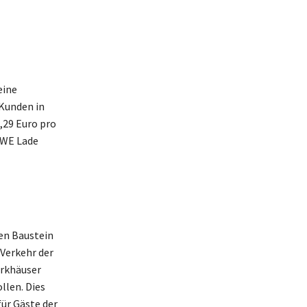
eine
Kunden in
,29 Euro pro
SWE Lade
len Baustein
 Verkehr der
arkhäuser
llen. Dies
ür Gäste der