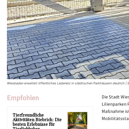
Wiesbaden erweitert öffentliches Ladenetz in städtischen Parkhäusern deutlich | 
Empfohlen
Die Stadt Wi
Lilienparken 
Maßnahme ist 
Tierfreundliche
Mobilitätssta
Aktivitäten Biebrich: Die
besten Erlebnisse für