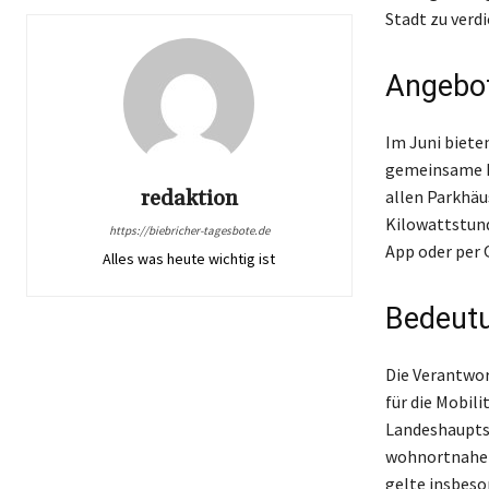
Stadt zu verd
Angebot
Im Juni biete
gemeinsame K
redaktion
allen Parkhäu
Kilowattstund
https://biebricher-tagesbote.de
App oder per 
Alles was heute wichtig ist
Bedeutu
Die Verantwor
für die Mobil
Landeshauptst
wohnortnahe u
gelte insbeso