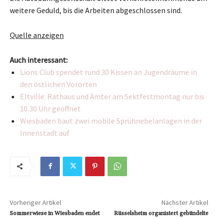
weitere Geduld, bis die Arbeiten abgeschlossen sind.
Quelle anzeigen
Auch interessant:
Lions Club spendet rund 30 Kissen an Jugendräume in
den östlichen Vororten
Eltville: Rathaus und Ämter am Sektfestmontag nur bis
10.30 Uhr geöffnet
Wiesbaden baut zwei mobile Sprühnebelanlagen in der
Innenstadt auf
Vorheriger Artikel
Nächster Artikel
Sommerwiese in Wiesbaden endet
Rüsselsheim organisiert gebündelte