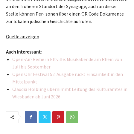
an den früheren Standort der Synagoge; auch an dieser
Stelle können Per- sonen über einen QR Code Dokumente
zur lokalen jüdischen Geschichte aufrufen.
Quelle anzeigen
Auch interessant:
Open-Air-Reihe in Eltville: Musikabende am Rhein von
Juli bis September
Open Ohr Festival 52. Ausgabe rückt Einsamkeit in den
Mittelpunkt
Claudia Hölbling übernimmt Leitung des Kulturamtes in
Wiesbaden ab Juni 2026