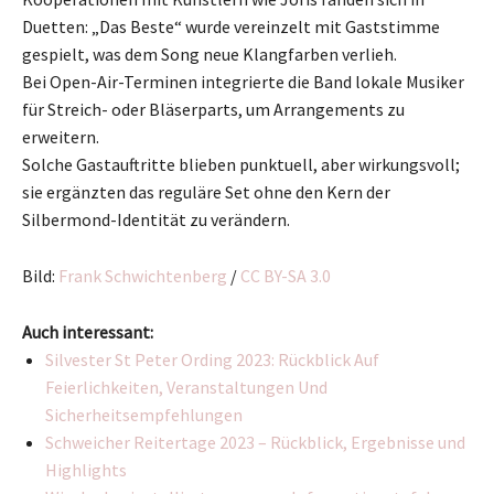
Duetten: „Das Beste“ wurde vereinzelt mit Gaststimme
gespielt, was dem Song neue Klangfarben verlieh.
Bei Open-Air-Terminen integrierte die Band lokale Musiker
für Streich- oder Bläserparts, um Arrangements zu
erweitern.
Solche Gastauftritte blieben punktuell, aber wirkungsvoll;
sie ergänzten das reguläre Set ohne den Kern der
Silbermond-Identität zu verändern.
Bild:
Frank Schwichtenberg
/
CC BY-SA 3.0
Auch interessant:
Silvester St Peter Ording 2023: Rückblick Auf
Feierlichkeiten, Veranstaltungen Und
Sicherheitsempfehlungen
Schweicher Reitertage 2023 – Rückblick, Ergebnisse und
Highlights