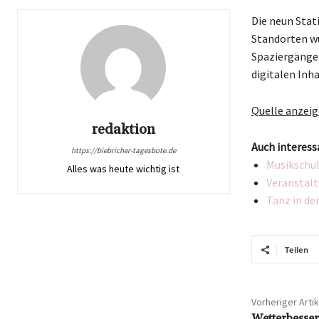
Die neun Stat
Standorten wu
Spaziergänger
digitalen Inh
Quelle anzei
redaktion
Auch interess
https://biebricher-tagesbote.de
Musikschul
Alles was heute wichtig ist
Veranstalt
Tanz in de
Teilen
Vorheriger Artik
Wetterbesser