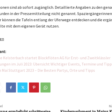
ionen sind ab sofort zugänglich. Detaillierte Angaben zu den gen
rden in der Pressemitteilung nicht genannt. Spaziergängerinnen
 können die Tafeln entlang der Uferwege entdecken und die erg
alte mit dem eigenen Gerät nutzen.
gen
ant:
e Kelsterbach startet Blockflöten AG für Erst- und Zweitklässler
ungen im Juli 2023: Übersicht Wichtiger Events, Termine und Tipp
n Mai Stuttgart 2023 – Die Besten Partys, Orte und Tipps
el
Nä
ung ermöglicht schrittweise
Kinderparlament in Mainz K