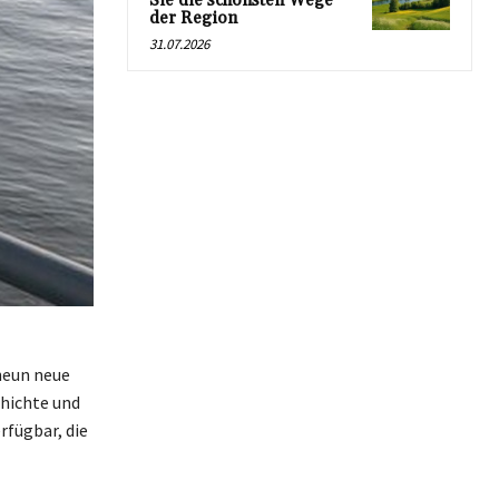
Sie die schönsten Wege
der Region
31.07.2026
neun neue
chichte und
rfügbar, die