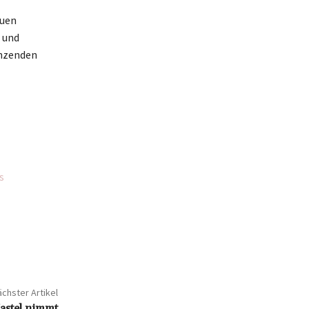
auen
 und
änzenden
s
chster Artikel
astel nimmt