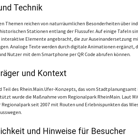
 und Technik
en Themen reichen von naturräumlichen Besonderheiten über indu
historischen Stationen entlang der Flussufer. Auf einige Tafeln si
 interaktive Elemente angebracht, die zur Auseinandersetzung m
gen. Analoge Texte werden durch digitale Animationen ergänzt, d
und Nutzer mit dem Smartphone per QR Code abrufen können.
träger und Kontext
nd Teil des Rhein.Main.Ufer-Konzepts, das vom Stadtplanungsamt i
stützt wurde die Maßnahme vom Regionalpark RheinMain. Laut Mi
r Regionalpark seit 2007 mit Routen und Erlebnispunkten das Wi
lusswegen.
ichkeit und Hinweise für Besucher