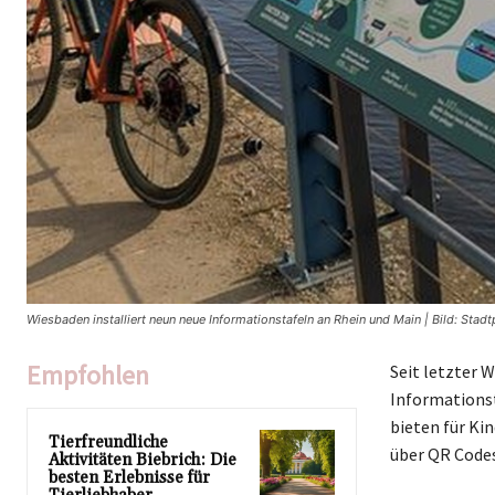
Wiesbaden installiert neun neue Informationstafeln an Rhein und Main | Bild: St
Empfohlen
Seit letzter 
Informationst
bieten für Ki
Tierfreundliche
über QR Code
Aktivitäten Biebrich: Die
besten Erlebnisse für