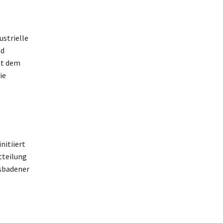
strielle
nd
it dem
ie
nitiiert
tteilung
esbadener