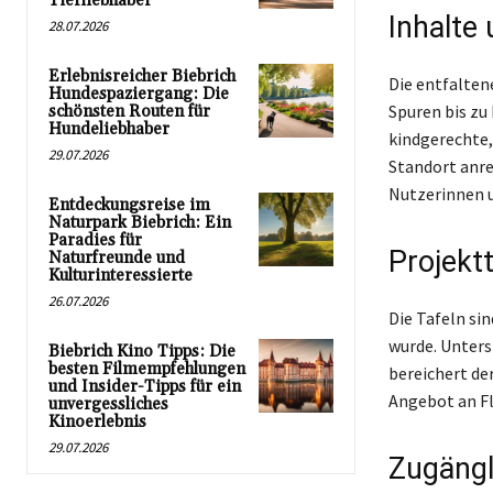
Tierliebhaber
Inhalte
28.07.2026
Erlebnisreicher Biebrich
Die entfalten
Hundespaziergang: Die
Spuren bis zu 
schönsten Routen für
Hundeliebhaber
kindgerechte,
29.07.2026
Standort anre
Nutzerinnen 
Entdeckungsreise im
Naturpark Biebrich: Ein
Paradies für
Projekt
Naturfreunde und
Kulturinteressierte
26.07.2026
Die Tafeln si
wurde. Unter
Biebrich Kino Tipps: Die
besten Filmempfehlungen
bereichert de
und Insider-Tipps für ein
Angebot an F
unvergessliches
Kinoerlebnis
29.07.2026
Zugängl