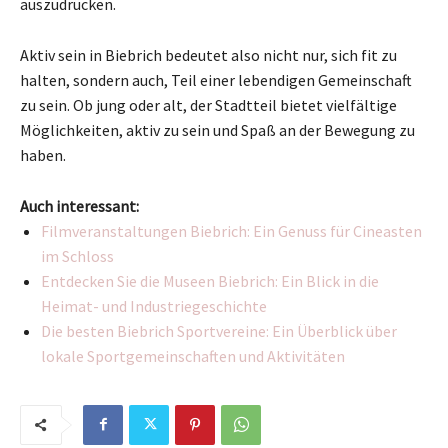
auszudrücken.
Aktiv sein in Biebrich bedeutet also nicht nur, sich fit zu
halten, sondern auch, Teil einer lebendigen Gemeinschaft
zu sein. Ob jung oder alt, der Stadtteil bietet vielfältige
Möglichkeiten, aktiv zu sein und Spaß an der Bewegung zu
haben.
Auch interessant:
Filmveranstaltungen Biebrich: Ein Genuss für Cineasten
im Schloss
Entdecken Sie die Museen Biebrich: Ein Blick in die
Heimat- und Industriegeschichte
Die besten Biebrich Sportvereine: Ein Überblick über
lokale Sportgemeinschaften und Aktivitäten