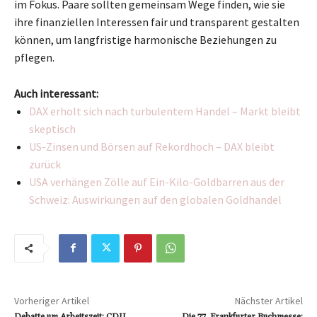
im Fokus. Paare sollten gemeinsam Wege finden, wie sie
ihre finanziellen Interessen fair und transparent gestalten
können, um langfristige harmonische Beziehungen zu
pflegen.
Auch interessant:
DAX erholt sich nach turbulentem Handel – Markt bleibt
skeptisch
US-Zinsen und Börsen auf Rekordhoch – DAX bleibt
zurück
USA verhängen Zölle auf Ein-Kilo-Goldbarren aus der
Schweiz: Auswirkungen auf den globalen Goldhandel
Vorheriger Artikel
Nächster Artikel
Debatte um Arbeitszeit: CDU
Die 77. Frankfurter Buchmesse: