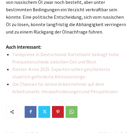
von russischem Öl zwar noch besteht, aber unter
bestimmten Bedingungen ein Verzicht verkraftbar sein
könnte. Eine politische Entscheidung, sich vom russischen
Öl zu lösen, könnte langfristig die Abhängigkeit verringern
und zu einem Rückgang der Ölnachfrage führen.
Auch interessant:
Tankpreise in Deutschland: Kartellamt beklagt hohe
Preisunterschiede zwischen Ost und West
Riester-Krise 2025: Experten sehen gescheiterte
staatlich geförderte Altersvorsorge
Die Chancen für ältere Arbeitnehmer auf dem
Arbeitsmarkt: Herausforderungen und Perspektiven