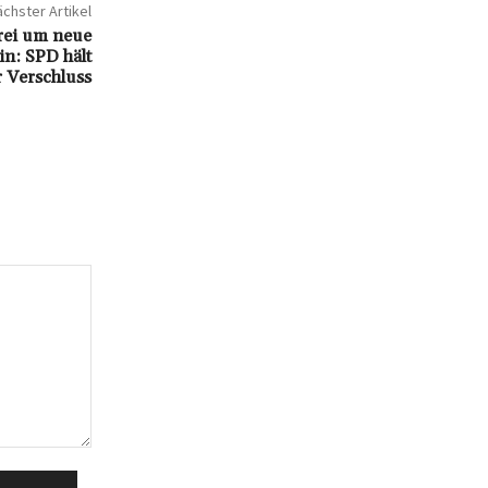
chster Artikel
ei um neue
n: SPD hält
r Verschluss