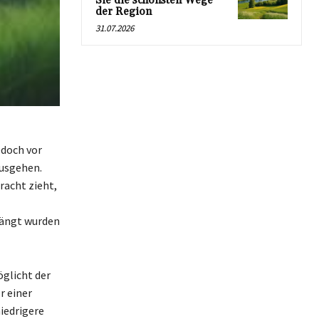
Sie die schönsten Wege
der Region
31.07.2026
doch vor
ausgehen.
racht zieht,
hängt wurden
öglicht der
r einer
iedrigere