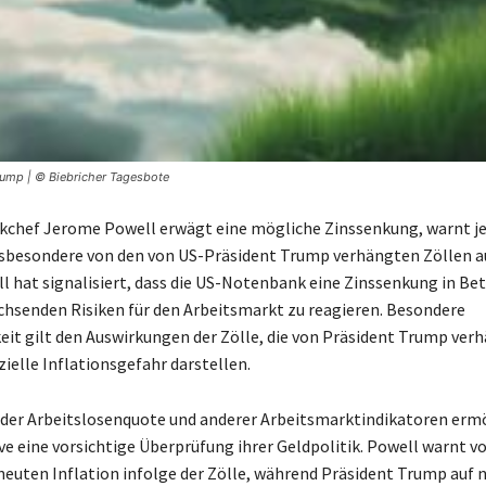
rump | © Biebricher Tagesbote
chef Jerome Powell erwägt eine mögliche Zinssenkung, warnt je
insbesondere von den von US-Präsident Trump verhängten Zöllen 
 hat signalisiert, dass die US-Notenbank eine Zinssenkung in Bet
chsenden Risiken für den Arbeitsmarkt zu reagieren. Besondere
t gilt den Auswirkungen der Zölle, die von Präsident Trump ver
ielle Inflationsgefahr darstellen.
t der Arbeitslosenquote und anderer Arbeitsmarktindikatoren erm
ve eine vorsichtige Überprüfung ihrer Geldpolitik. Powell warnt vo
euten Inflation infolge der Zölle, während Präsident Trump auf n