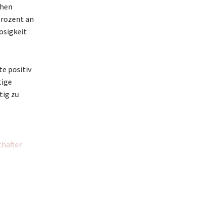
ohen
Prozent an
osigkeit
te positiv
tige
tig zu
chafter