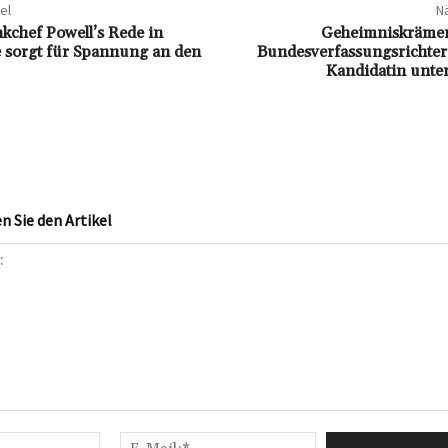
el
Nä
chef Powell’s Rede in
Geheimniskrämer
 sorgt für Spannung an den
Bundesverfassungsrichteri
Kandidatin unte
 Sie den Artikel
Name:*
E-