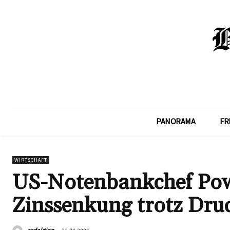
PANORAMA
FR
WIRTSCHAFT
US-Notenbankchef Powe
Zinssenkung trotz Dru