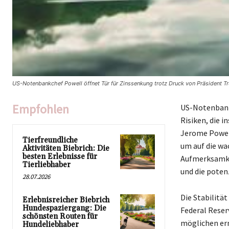
US-Notenbankchef Powell öffnet Tür für Zinssenkung trotz Druck von Präsident T
Empfohlen
US-Notenbank
Risiken, die 
Jerome Powell
Tierfreundliche
um auf die wa
Aktivitäten Biebrich: Die
besten Erlebnisse für
Aufmerksamkei
Tierliebhaber
und die potenz
28.07.2026
Die Stabilitä
Erlebnisreicher Biebrich
Hundespaziergang: Die
Federal Reser
schönsten Routen für
möglichen ern
Hundeliebhaber