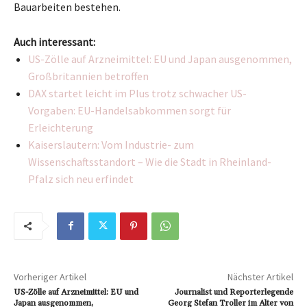
Bauarbeiten bestehen.
Auch interessant:
US-Zölle auf Arzneimittel: EU und Japan ausgenommen,
Großbritannien betroffen
DAX startet leicht im Plus trotz schwacher US-
Vorgaben: EU-Handelsabkommen sorgt für
Erleichterung
Kaiserslautern: Vom Industrie- zum
Wissenschaftsstandort – Wie die Stadt in Rheinland-
Pfalz sich neu erfindet
Vorheriger Artikel
Nächster Artikel
US-Zölle auf Arzneimittel: EU und
Journalist und Reporterlegende
Japan ausgenommen,
Georg Stefan Troller im Alter von