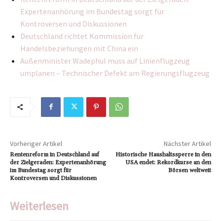
Expertenanhörung im Bundestag sorgt für
Kontroversen und Diskussionen
Deutschland richtet Kommission für
Handelsbeziehungen mit China ein
Außenminister Wadephul muss auf Linienflugzeug
umplanen – Technischer Defekt am Regierungsflugzeug
Vorheriger Artikel
Nächster Artikel
Rentenreform in Deutschland auf
Historische Haushaltssperre in den
der Zielgeraden: Expertenanhörung
USA endet: Rekordkurse an den
im Bundestag sorgt für
Börsen weltweit
Kontroversen und Diskussionen
Weiterlesen