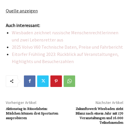
Quelle anzeigen
Auch interessant:
Wiesbaden zeichnet russische Menschenrechtlerinnen
und zwei Lebensretter aus
2025 Volvo V60 Technische Daten, Preise und Fahrbericht
Eitorfer Frühling 2023: Rückblick auf Veranstaltungen,
Highlights und Besucherzahlen
Vorheriger Artikel
Nächster Artikel
Aktionstag in Rüsselsheim:
Zukunftswerk Wiesbaden zieht
Mädchen können drei Sportarten
Bilanz nach einem Jahr mit 170
ausprobieren
Veranstaltungen und 16.000
Teilnehmenden