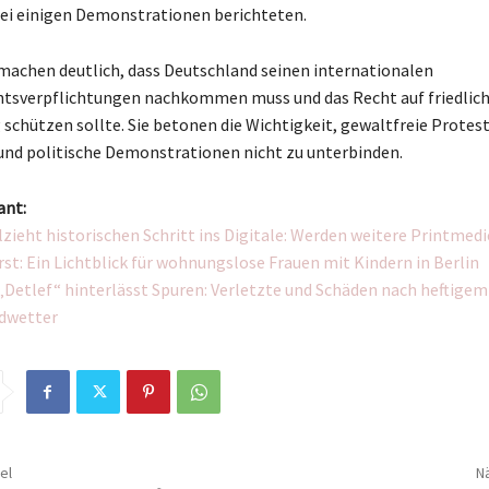
ei einigen Demonstrationen berichteten.
machen deutlich, dass Deutschland seinen internationalen
tsverpflichtungen nachkommen muss und das Recht auf friedlic
chützen sollte. Sie betonen die Wichtigkeit, gewaltfreie Protest
nd politische Demonstrationen nicht zu unterbinden.
ant:
llzieht historischen Schritt ins Digitale: Werden weitere Printmed
rst: Ein Lichtblick für wohnungslose Frauen mit Kindern in Berlin
„Detlef“ hinterlässt Spuren: Verletzte und Schäden nach heftigem
dwetter
el
Nä