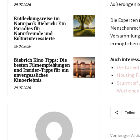
Äußerungen b
29.07.2026
Entdeckungsreise im
Die Experten 
Naturpark Biebrich: Ein
Menschenrech
Paradies für
Naturfreunde und
Versammlung s
Kulturinteressierte
ermöglichen u
26.07.2026
Auch interess
Biebrich Kino Tipps: Die
besten Filmempfehlungen
Die taz vo
und Insider-Tipps für ein
Housing Fi
unvergessliches
Kinoerlebnis
Sturmtief 
29.07.2026
Wochenen
Teilen
Vorheriger Artik