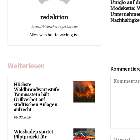
Uniqlo auf d
Modekette: W
Unternehmen
redaktion
Nachhaltigke
https://biebricher-tagesbote.de
Alles was heute wichtig ist
Weiterlesen
Kommentieren
Höchste
Waldbrandwarnstufe:
Taunusstein hält
Grillverbot auf
städtischen Anlagen
aufrecht
06.08.2026
Kommentar:
Wiesbaden startet
Pilotprojekt für