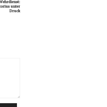
 Wehrdienst:
torius unter
Druck