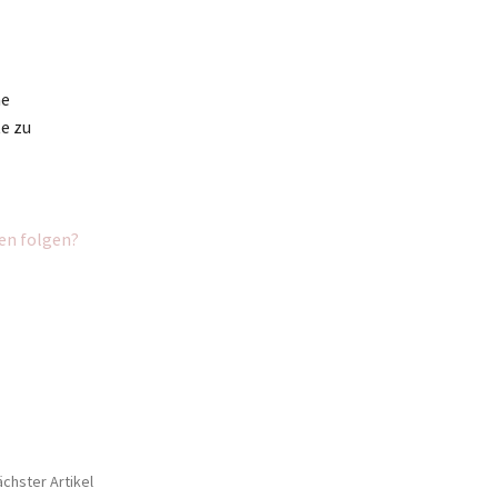
he
e zu
ien folgen?
chster Artikel