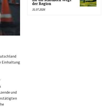
Sie die schönsten Wege
der Region
31.07.2026
eutschland
e Einhaltung
r
u
tzende und
estätigten
che