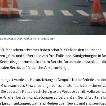
en in Deutschland | © Biebricher Tagesbote
UN-Menschenrechtsrats haben scharfe Kritik an den deutschen
zen geübt und die Verbote von Pro-Palästina-Kundgebungen in D
 Kenntnis genommen. In einem Bericht fordern sie entschieden di
alen Rechts auf friedliche Versammlung.
mängelt wurde die Heranziehung außenpolitischer Gründe und de
Missbrauch des Einwanderungsrechts, um Solidaritätsaktionen z
 Die deutsche Polizei rechtfertigte die Verbote damit, volksverhe
e Parolen bei den Kundgebungen zu befürchten. Gerichtsurteile b
se Einschränkungen, während Medien über Gewalt und antisemitis