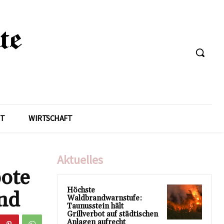
T
WIRTSCHAFT
Aktuelles
bote
Höchste
nd
Waldbrandwarnstufe:
Taunusstein hält
Grillverbot auf städtischen
Anlagen aufrecht