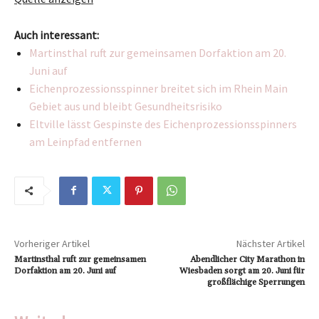
Auch interessant:
Martinsthal ruft zur gemeinsamen Dorfaktion am 20.
Juni auf
Eichenprozessionsspinner breitet sich im Rhein Main
Gebiet aus und bleibt Gesundheitsrisiko
Eltville lässt Gespinste des Eichenprozessionsspinners
am Leinpfad entfernen
Vorheriger Artikel
Nächster Artikel
Martinsthal ruft zur gemeinsamen
Abendlicher City Marathon in
Dorfaktion am 20. Juni auf
Wiesbaden sorgt am 20. Juni für
großflächige Sperrungen