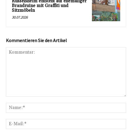
Rüsselsheim entsteht auf ehemaliger
Brandruine mit Graffiti und
Sitzmöbeln
30.07.2026
Kommentieren Sie den Artikel
Kommentar:
Na
E-
Mai