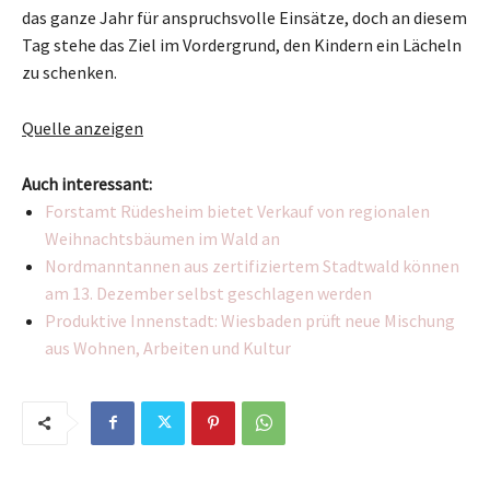
das ganze Jahr für anspruchsvolle Einsätze, doch an diesem
Tag stehe das Ziel im Vordergrund, den Kindern ein Lächeln
zu schenken.
Quelle anzeigen
Auch interessant:
Forstamt Rüdesheim bietet Verkauf von regionalen
Weihnachtsbäumen im Wald an
Nordmanntannen aus zertifiziertem Stadtwald können
am 13. Dezember selbst geschlagen werden
Produktive Innenstadt: Wiesbaden prüft neue Mischung
aus Wohnen, Arbeiten und Kultur