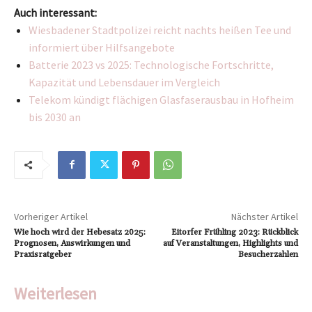
Auch interessant:
Wiesbadener Stadtpolizei reicht nachts heißen Tee und
informiert über Hilfsangebote
Batterie 2023 vs 2025: Technologische Fortschritte,
Kapazität und Lebensdauer im Vergleich
Telekom kündigt flächigen Glasfaserausbau in Hofheim
bis 2030 an
Vorheriger Artikel
Nächster Artikel
Wie hoch wird der Hebesatz 2025:
Eitorfer Frühling 2023: Rückblick
Prognosen, Auswirkungen und
auf Veranstaltungen, Highlights und
Praxisratgeber
Besucherzahlen
Weiterlesen