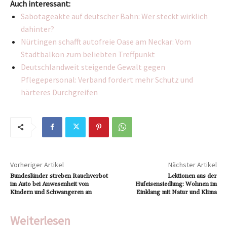
Auch interessant:
Sabotageakte auf deutscher Bahn: Wer steckt wirklich
dahinter?
Nürtingen schafft autofreie Oase am Neckar: Vom
Stadtbalkon zum beliebten Treffpunkt
Deutschlandweit steigende Gewalt gegen
Pflegepersonal: Verband fordert mehr Schutz und
härteres Durchgreifen
Vorheriger Artikel
Nächster Artikel
Bundesländer streben Rauchverbot
Lektionen aus der
im Auto bei Anwesenheit von
Hufeisensiedlung: Wohnen im
Kindern und Schwangeren an
Einklang mit Natur und Klima
Weiterlesen