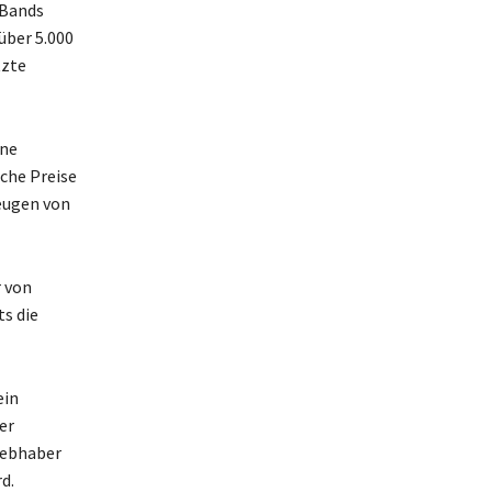
 Bands
über 5.000
tzte
ine
che Preise
eugen von
r von
s die
ein
er
iebhaber
d.