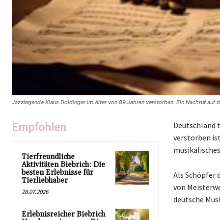
Jazzlegende Klaus Doldinger im Alter von 89 Jahren verstorben: Ein Nachruf auf d
Empfohlen
Deutschland t
verstorben is
musikalisches
Tierfreundliche
Aktivitäten Biebrich: Die
besten Erlebnisse für
Als Schöpfer 
Tierliebhaber
von Meisterwe
28.07.2026
deutsche Musi
Erlebnisreicher Biebrich