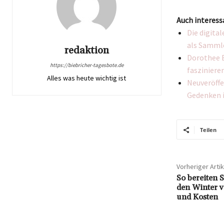
Auch interess
Die digita
als Samml
redaktion
Dorothee E
https://biebricher-tagesbote.de
faszinieren
Alles was heute wichtig ist
Neuveröffe
Gedenken 
Teilen
Vorheriger Artik
So bereiten 
den Winter v
und Kosten