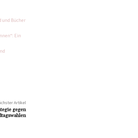
d und Bücher
nnen“: Ein
und
chster Artikel
ategie gegen
dtagswahlen