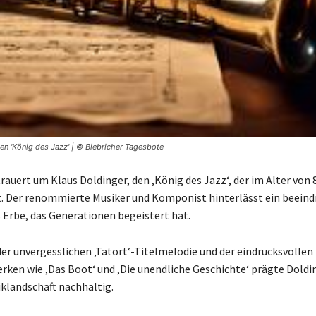
en 'König des Jazz' | © Biebricher Tagesbote
rauert um Klaus Doldinger, den ‚König des Jazz‘, der im Alter von 
t. Der renommierte Musiker und Komponist hinterlässt ein beein
 Erbe, das Generationen begeistert hat.
der unvergesslichen ‚Tatort‘-Titelmelodie und der eindrucksvolle
rken wie ‚Das Boot‘ und ‚Die unendliche Geschichte‘ prägte Doldin
klandschaft nachhaltig.