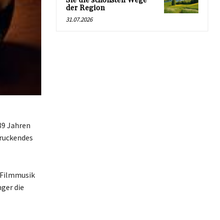
Sie die schönsten Wege
der Region
31.07.2026
89 Jahren
druckendes
n Filmmusik
ger die