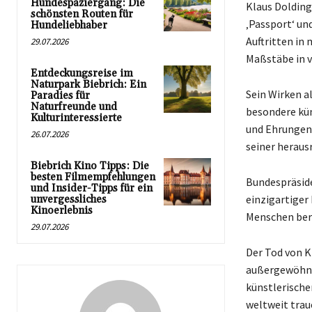
Hundespaziergang: Die
Klaus Dolding
schönsten Routen für
‚Passport‘ und
Hundeliebhaber
Auftritten in
29.07.2026
Maßstäbe in v
Entdeckungsreise im
Naturpark Biebrich: Ein
Sein Wirken a
Paradies für
Naturfreunde und
besondere kün
Kulturinteressierte
und Ehrungen,
26.07.2026
seiner heraus
Biebrich Kino Tipps: Die
besten Filmempfehlungen
Bundespräside
und Insider-Tipps für ein
einzigartiger
unvergessliches
Kinoerlebnis
Menschen berü
29.07.2026
Der Tod von K
außergewöhnli
künstlerische
weltweit trau