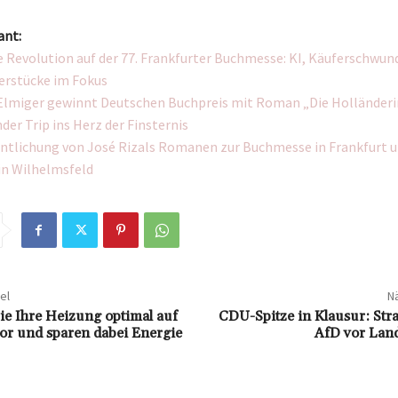
ant:
le Revolution auf der 77. Frankfurter Buchmesse: KI, Käuferschwun
erstücke im Fokus
lmiger gewinnt Deutschen Buchpreis mit Roman „Die Holländeri
der Trip ins Herz der Finsternis
ntlichung von José Rizals Romanen zur Buchmesse in Frankfurt 
in Wilhelmsfeld
el
Nä
Sie Ihre Heizung optimal auf
CDU-Spitze in Klausur: Str
or und sparen dabei Energie
AfD vor Lan