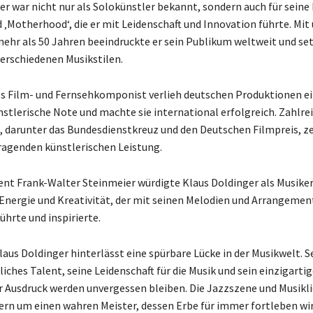
er war nicht nur als Solokünstler bekannt, sondern auch für seine
 ‚Motherhood‘, die er mit Leidenschaft und Innovation führte. Mit 
 mehr als 50 Jahren beeindruckte er sein Publikum weltweit und se
erschiedenen Musikstilen.
ls Film- und Fernsehkomponist verlieh deutschen Produktionen e
stlerische Note und machte sie international erfolgreich. Zahlrei
 darunter das Bundesdienstkreuz und den Deutschen Filmpreis, z
ragenden künstlerischen Leistung.
nt Frank-Walter Steinmeier würdigte Klaus Doldinger als Musike
 Energie und Kreativität, der mit seinen Melodien und Arrangement
hrte und inspirierte.
laus Doldinger hinterlässt eine spürbare Lücke in der Musikwelt. S
ches Talent, seine Leidenschaft für die Musik und sein einzigartig
r Ausdruck werden unvergessen bleiben. Die Jazzszene und Musikl
ern um einen wahren Meister, dessen Erbe für immer fortleben wir