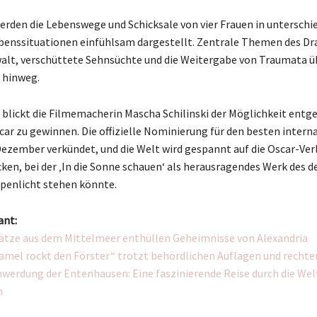
erden die Lebenswege und Schicksale von vier Frauen in unterschi
benssituationen einfühlsam dargestellt. Zentrale Themen des Dr
alt, verschüttete Sehnsüchte und die Weitergabe von Traumata ü
 hinweg.
blickt die Filmemacherin Mascha Schilinski der Möglichkeit entg
ar zu gewinnen. Die offizielle Nominierung für den besten intern
Dezember verkündet, und die Welt wird gespannt auf die Oscar-Ver
cken, bei der ‚In die Sonne schauen‘ als herausragendes Werk des 
penlicht stehen könnte.
ant:
ätze aus dem Mittelmeer enthüllen Geheimnisse von Alexandria
Jamel rockt den Förster“ trotzt behördlichen Auflagen und recht
werdung der Entenhausen: Eine faszinierende Reise durch die Wel
n