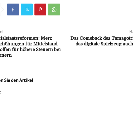
el
Nä
zialstaatsreformen: Merz
Das Comeback des Tamagotc
erhöhungen für Mittelstand
das digitale Spielzeug auc
 offen für höhere Steuern bei
enern
 Sie den Artikel