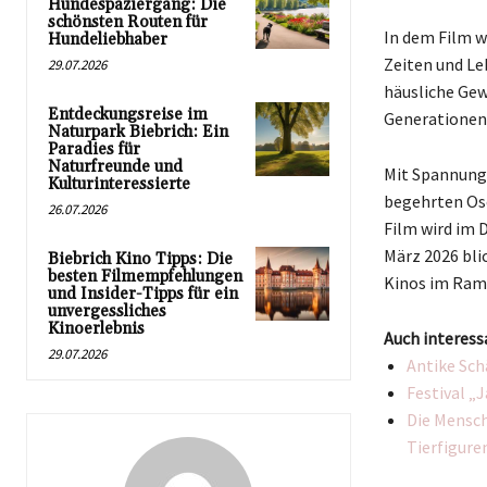
Hundespaziergang: Die
schönsten Routen für
In dem Film w
Hundeliebhaber
Zeiten und Le
29.07.2026
häusliche Gew
Entdeckungsreise im
Generationen
Naturpark Biebrich: Ein
Paradies für
Naturfreunde und
Mit Spannung 
Kulturinteressierte
begehrten Osc
26.07.2026
Film wird im 
März 2026 bli
Biebrich Kino Tipps: Die
besten Filmempfehlungen
Kinos im Ram
und Insider-Tipps für ein
unvergessliches
Kinoerlebnis
Auch interess
29.07.2026
Antike Sch
Festival „
Die Mensch
Tierfigure