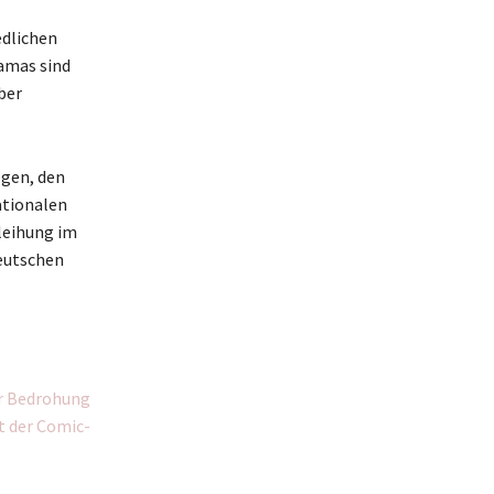
edlichen
amas sind
ber
egen, den
ationalen
leihung im
deutschen
er Bedrohung
t der Comic-