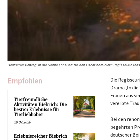
Deutscher Beitrag 'In die Sonne schauen' für den Oscar nominiert: Regisseurin 
Empfohlen
Die Regisseur
Drama ‚In die
Frauen aus ve
Tierfreundliche
vererbte Tra
Aktivitäten Biebrich: Die
besten Erlebnisse für
Tierliebhaber
Bei den renom
28.07.2026
begehrten Pre
deutscher Bei
Erlebnisreicher Biebrich