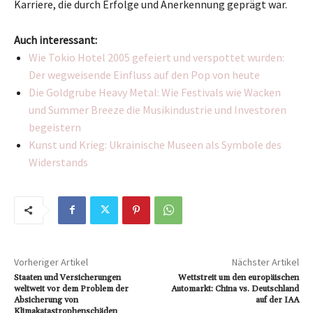
Karriere, die durch Erfolge und Anerkennung geprägt war.
Auch interessant:
Wie Tokio Hotel 2005 gefeiert und verspottet wurden:
Der wegweisende Einfluss auf den Pop von heute
Die Goldgrube Heavy Metal: Wie Festivals wie Wacken
und Summer Breeze die Musikindustrie und Investoren
begeistern
Kunst und Krieg: Ukrainische Museen als Symbole des
Widerstands
Vorheriger Artikel
Nächster Artikel
Staaten und Versicherungen
Wettstreit um den europäischen
weltweit vor dem Problem der
Automarkt: China vs. Deutschland
Absicherung von
auf der IAA
Klimakatastrophenschäden