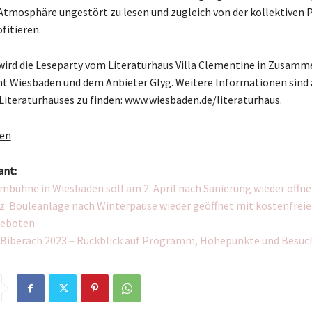
mosphäre ungestört zu lesen und zugleich von der kollektiven 
fitieren.
wird die Leseparty vom Literaturhaus Villa Clementine in Zusamm
 Wiesbaden und dem Anbieter Glyg. Weitere Informationen sind 
Literaturhauses zu finden: www.wiesbaden.de/literaturhaus.
gen
ant:
ilmbühne in Wiesbaden soll am 2. April nach Sanierung wieder öffn
z: Bouleanlage nach Winterpause wieder geöffnet mit kostenfrei
geboten
Biberach 2023 – Rückblick auf Programm, Höhepunkte und Besuc