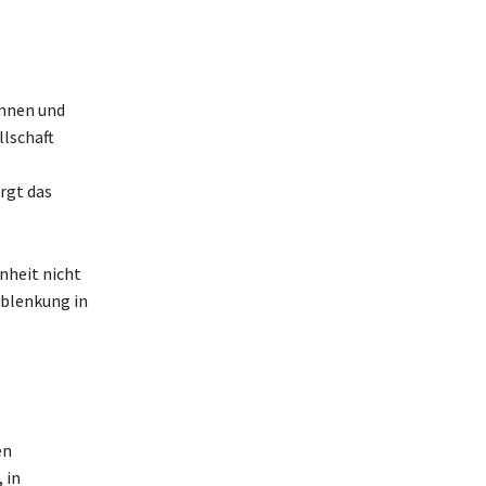
innen und
llschaft
rgt das
nheit nicht
Ablenkung in
en
 in