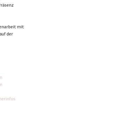
Präsenz
enarbeit mit
auf der
en
en
herinfos