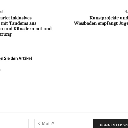
el
Nä
rtet inklusives
Kunstprojekte und
 mit Tandems aus
Wiesbaden empfängt Juge
n und Künstlern mit und
erung
 Sie den Artikel
Name:*
E-
Mail:*