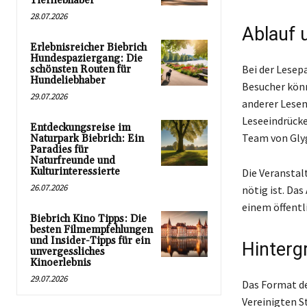
Tierliebhaber
28.07.2026
Ablauf 
Erlebnisreicher Biebrich
Hundespaziergang: Die
Bei der Lese
schönsten Routen für
Hundeliebhaber
Besucher könn
29.07.2026
anderer Lesen
Leseeindrücke
Entdeckungsreise im
Team von Glyg
Naturpark Biebrich: Ein
Paradies für
Naturfreunde und
Kulturinteressierte
Die Veranstal
26.07.2026
nötig ist. Das
einem öffentl
Biebrich Kino Tipps: Die
besten Filmempfehlungen
und Insider-Tipps für ein
Hinterg
unvergessliches
Kinoerlebnis
29.07.2026
Das Format de
Vereinigten S