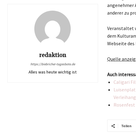
angenehmer At
anderer zu pro
Veranstaltet 
dem Kulturamt
Webseite des 
redaktion
Quelle anzei
https://biebricher-tagesbote.de
Alles was heute wichtig ist
Auch interess
Caligari F
Luisenplat
Verleihan
Rosenfest 
Teilen